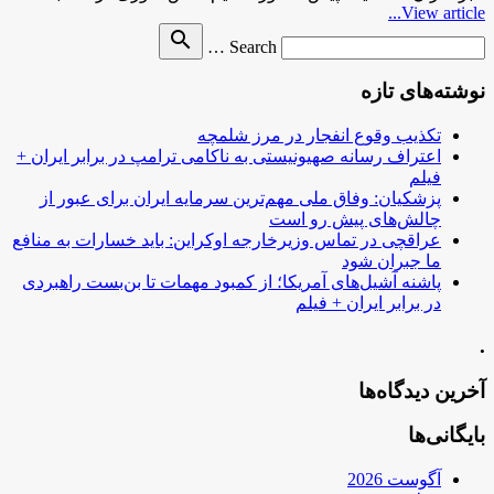
View article...
Search
search
Search …
for
نوشته‌های تازه
تکذیب وقوع انفجار در مرز شلمچه
اعتراف رسانه صهیونیستی به ناکامی ترامپ در برابر ایران +
فیلم
پزشکیان: وفاق ملی مهم‌ترین سرمایه ایران برای عبور از
چالش‌های پیش رو است
عراقچی در تماس وزیرخارجه اوکراین: باید خسارات به منافع
ما جبران شود
پاشنه آشیل‌های آمریکا؛ از کمبود مهمات تا بن‌بست راهبردی
در برابر ایران + فیلم
.
آخرین دیدگاه‌ها
بایگانی‌ها
آگوست 2026