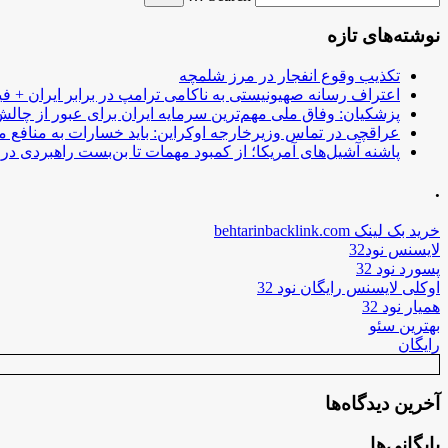
نوشته‌های تازه
تکذیب وقوع انفجار در مرز شلمچه
اعتراف رسانه صهیونیستی به ناکامی ترامپ در برابر ایران + فی
پزشکیان: وفاق ملی مهم‌ترین سرمایه ایران برای عبور از چا
عراقچی در تماس وزیرخارجه اوکراین: باید خسارات به منافع م
پاشنه آشیل‌های آمریکا؛ از کمبود مهمات تا بن‌بست راهبردی در ب
.
خرید بک لینک behtarinbacklink.com
لایسنس نود32
پسورد نود 32
اوکلی لایسنس رایگان نود 32
همیار نود 32
بهترین سئو
رایگان
آخرین دیدگاه‌ها
بایگانی‌ها