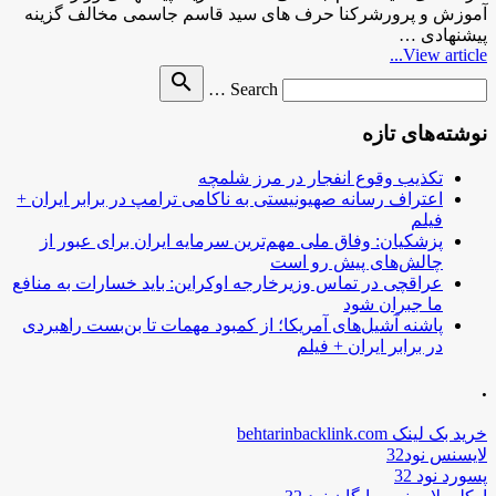
آموزش و پرورشرکنا حرف های سید قاسم جاسمی مخالف گزینه
پیشنهادی …
View article...
Search
search
Search …
for
نوشته‌های تازه
تکذیب وقوع انفجار در مرز شلمچه
اعتراف رسانه صهیونیستی به ناکامی ترامپ در برابر ایران +
فیلم
پزشکیان: وفاق ملی مهم‌ترین سرمایه ایران برای عبور از
چالش‌های پیش رو است
عراقچی در تماس وزیرخارجه اوکراین: باید خسارات به منافع
ما جبران شود
پاشنه آشیل‌های آمریکا؛ از کمبود مهمات تا بن‌بست راهبردی
در برابر ایران + فیلم
.
خرید بک لینک behtarinbacklink.com
لایسنس نود32
پسورد نود 32