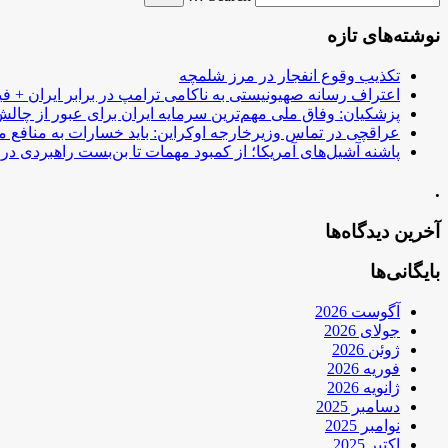
نوشته‌های تازه
تکذیب وقوع انفجار در مرز شلمچه
اعتراف رسانه صهیونیستی به ناکامی ترامپ در برابر ایران + فی
پزشکیان: وفاق ملی مهم‌ترین سرمایه ایران برای عبور از چا
عراقچی در تماس وزیرخارجه اوکراین: باید خسارات به منافع م
پاشنه آشیل‌های آمریکا؛ از کمبود مهمات تا بن‌بست راهبردی در ب
.
آخرین دیدگاه‌ها
بایگانی‌ها
آگوست 2026
جولای 2026
ژوئن 2026
فوریه 2026
ژانویه 2026
دسامبر 2025
نوامبر 2025
اکتبر 2025