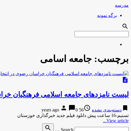
مدرسه
برگه نمونه
search
برچسب:
جامعه اسامی
description
لیست نامزدهای جامعه اسلامی فرهنگیان خر
person
chat_bubble
access_time
bookmark
دسته‌بندی نشده
56 years ago
0
تسنیم-16 ساعت پیش دانلود فیلم جدید خبرگذاری خوزستان
View article...
Search
search
Search …
for