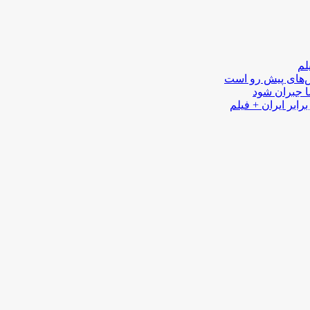
لم
لش‌های پیش رو است
ا جبران شود
رابر ایران + فیلم