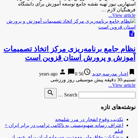
استهارپی نیوز تهیه نقشه جامع توسعه آموزش برای دانشگاه
فرهنگیان لازم …
View article...
description
نظام جامع برنامه‌ریزی مرکز اتخاذ تصمیمات
آموزش و پرورش استان قزوین است
person
chat_bubble
access_time
bookmark
اخبار مدرسه جدید
56 years ago
0
تسنیم-30 دقیقه پیش موسیقی روز ورزشی
View article...
Search
search
Search …
for
نوشته‌های تازه
تکذیب وقوع انفجار در مرز شلمچه
اعتراف رسانه صهیونیستی به ناکامی ترامپ در برابر ایران +
فیلم
پزشکیان: وفاق ملی مهم‌ترین سرمایه ایران برای عبور از