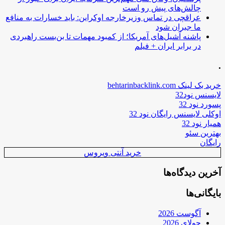
چالش‌های پیش رو است
عراقچی در تماس وزیرخارجه اوکراین: باید خسارات به منافع
ما جبران شود
پاشنه آشیل‌های آمریکا؛ از کمبود مهمات تا بن‌بست راهبردی
در برابر ایران + فیلم
.
خرید بک لینک behtarinbacklink.com
لایسنس نود32
پسورد نود 32
اوکلی لایسنس رایگان نود 32
همیار نود 32
بهترین سئو
رایگان
خرید آنتی ویروس
آخرین دیدگاه‌ها
بایگانی‌ها
آگوست 2026
جولای 2026