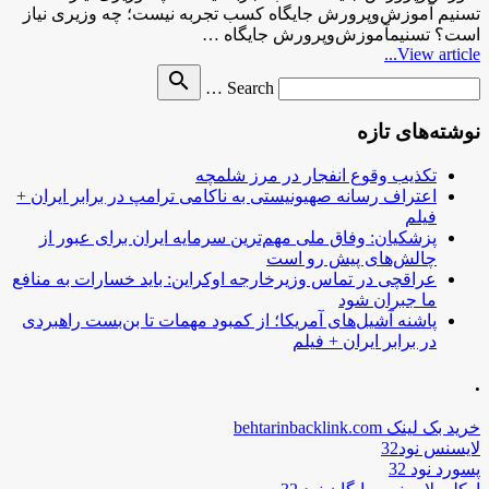
تسنیم آموزش‌وپرورش جایگاه کسب تجربه نیست؛ چه وزیری نیاز
است؟ تسنیمآموزش‌وپرورش جایگاه …
View article...
Search
search
Search …
for
نوشته‌های تازه
تکذیب وقوع انفجار در مرز شلمچه
اعتراف رسانه صهیونیستی به ناکامی ترامپ در برابر ایران +
فیلم
پزشکیان: وفاق ملی مهم‌ترین سرمایه ایران برای عبور از
چالش‌های پیش رو است
عراقچی در تماس وزیرخارجه اوکراین: باید خسارات به منافع
ما جبران شود
پاشنه آشیل‌های آمریکا؛ از کمبود مهمات تا بن‌بست راهبردی
در برابر ایران + فیلم
.
خرید بک لینک behtarinbacklink.com
لایسنس نود32
پسورد نود 32