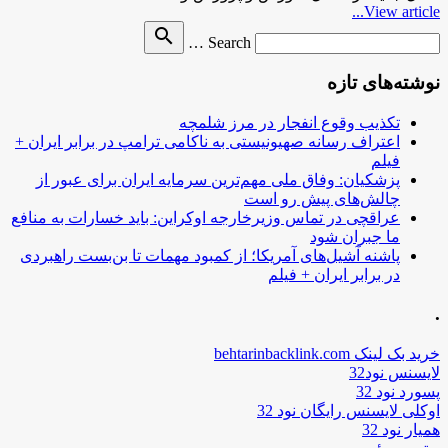
View article...
Search
search
Search …
for
نوشته‌های تازه
تکذیب وقوع انفجار در مرز شلمچه
اعتراف رسانه صهیونیستی به ناکامی ترامپ در برابر ایران +
فیلم
پزشکیان: وفاق ملی مهم‌ترین سرمایه ایران برای عبور از
چالش‌های پیش رو است
عراقچی در تماس وزیرخارجه اوکراین: باید خسارات به منافع
ما جبران شود
پاشنه آشیل‌های آمریکا؛ از کمبود مهمات تا بن‌بست راهبردی
در برابر ایران + فیلم
.
خرید بک لینک behtarinbacklink.com
لایسنس نود32
پسورد نود 32
اوکلی لایسنس رایگان نود 32
همیار نود 32