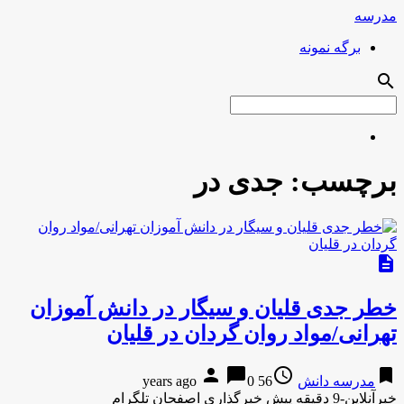
مدرسه
برگه نمونه
search
برچسب:
جدی در
description
خطر جدی قلیان و سیگار در دانش آموزان
تهرانی/مواد روان گردان در قلیان
person
chat_bubble
access_time
bookmark
مدرسه دانش
56 years ago
0
خبرآنلاین-9 دقیقه پیش خبرگذاری اصفحان تلگرام