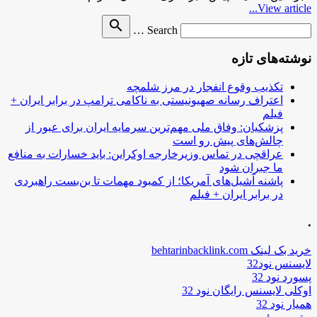
View article...
Search
search
Search …
for
نوشته‌های تازه
تکذیب وقوع انفجار در مرز شلمچه
اعتراف رسانه صهیونیستی به ناکامی ترامپ در برابر ایران +
فیلم
پزشکیان: وفاق ملی مهم‌ترین سرمایه ایران برای عبور از
چالش‌های پیش رو است
عراقچی در تماس وزیرخارجه اوکراین: باید خسارات به منافع
ما جبران شود
پاشنه آشیل‌های آمریکا؛ از کمبود مهمات تا بن‌بست راهبردی
در برابر ایران + فیلم
.
خرید بک لینک behtarinbacklink.com
لایسنس نود32
پسورد نود 32
اوکلی لایسنس رایگان نود 32
همیار نود 32