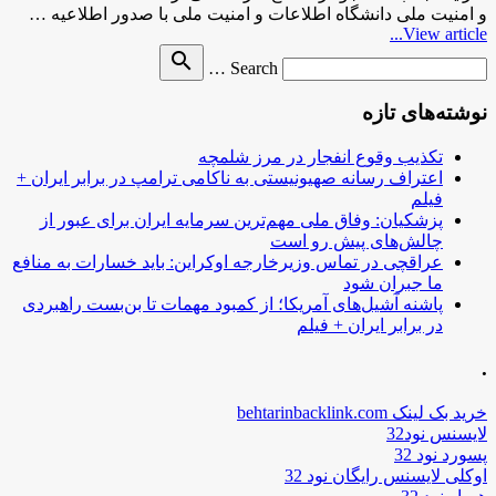
و امنیت ملی دانشگاه اطلاعات و امنیت ملی با صدور اطلاعیه …
View article...
Search
search
Search …
for
نوشته‌های تازه
تکذیب وقوع انفجار در مرز شلمچه
اعتراف رسانه صهیونیستی به ناکامی ترامپ در برابر ایران +
فیلم
پزشکیان: وفاق ملی مهم‌ترین سرمایه ایران برای عبور از
چالش‌های پیش رو است
عراقچی در تماس وزیرخارجه اوکراین: باید خسارات به منافع
ما جبران شود
پاشنه آشیل‌های آمریکا؛ از کمبود مهمات تا بن‌بست راهبردی
در برابر ایران + فیلم
.
خرید بک لینک behtarinbacklink.com
لایسنس نود32
پسورد نود 32
اوکلی لایسنس رایگان نود 32