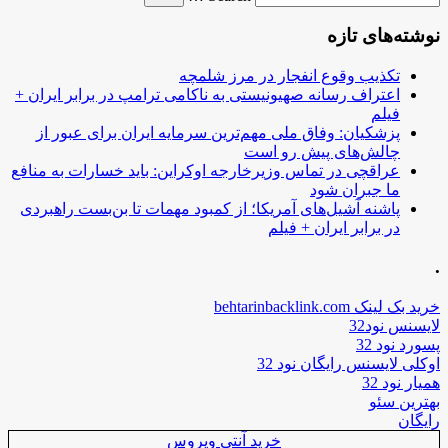
نوشته‌های تازه
تکذیب وقوع انفجار در مرز شلمچه
اعتراف رسانه صهیونیستی به ناکامی ترامپ در برابر ایران +
فیلم
پزشکیان: وفاق ملی مهم‌ترین سرمایه ایران برای عبور از
چالش‌های پیش رو است
عراقچی در تماس وزیرخارجه اوکراین: باید خسارات به منافع
ما جبران شود
پاشنه آشیل‌های آمریکا؛ از کمبود مهمات تا بن‌بست راهبردی
در برابر ایران + فیلم
.
خرید بک لینک behtarinbacklink.com
لایسنس نود32
پسورد نود 32
اوکلی لایسنس رایگان نود 32
همیار نود 32
بهترین سئو
رایگان
خرید آنتی ویروس