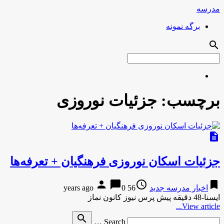
مدرسه
برگه نمونه
search
برچسب:
جزئیات نوروزی
description
جزئیات اسکان نوروزی فرهنگیان + تعرفه‌ها
person
chat_bubble
access_time
bookmark
اخبار مدرسه جدید
56 years ago
0
ایسنا-48 دقیقه پیش پرس نیوز کانون نماز
View article...
Search
search
Search …
for