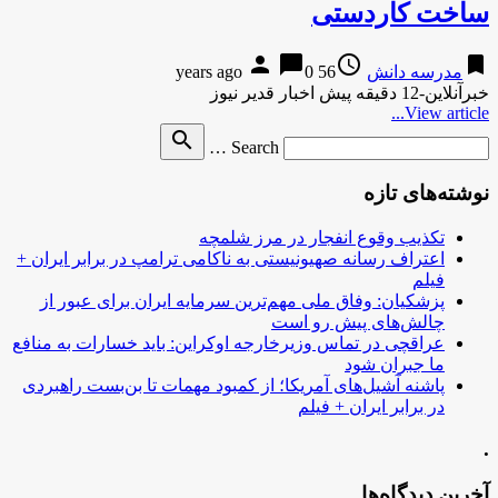
ساخت کاردستی
person
chat_bubble
access_time
bookmark
مدرسه دانش
56 years ago
0
خبرآنلاین-12 دقیقه پیش اخبار قدیر نیوز
View article...
Search
search
Search …
for
نوشته‌های تازه
تکذیب وقوع انفجار در مرز شلمچه
اعتراف رسانه صهیونیستی به ناکامی ترامپ در برابر ایران +
فیلم
پزشکیان: وفاق ملی مهم‌ترین سرمایه ایران برای عبور از
چالش‌های پیش رو است
عراقچی در تماس وزیرخارجه اوکراین: باید خسارات به منافع
ما جبران شود
پاشنه آشیل‌های آمریکا؛ از کمبود مهمات تا بن‌بست راهبردی
در برابر ایران + فیلم
.
آخرین دیدگاه‌ها