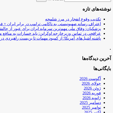
نوشته‌های تازه
تکذیب وقوع انفجار در مرز شلمچه
اعتراف رسانه صهیونیستی به ناکامی ترامپ در برابر ایران + فی
پزشکیان: وفاق ملی مهم‌ترین سرمایه ایران برای عبور از چا
عراقچی در تماس وزیرخارجه اوکراین: باید خسارات به منافع م
پاشنه آشیل‌های آمریکا؛ از کمبود مهمات تا بن‌بست راهبردی در ب
.
آخرین دیدگاه‌ها
بایگانی‌ها
آگوست 2026
جولای 2026
ژوئن 2026
فوریه 2026
ژانویه 2026
دسامبر 2025
نوامبر 2025
اکتبر 2025