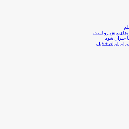
لم
لش‌های پیش رو است
ا جبران شود
رابر ایران + فیلم