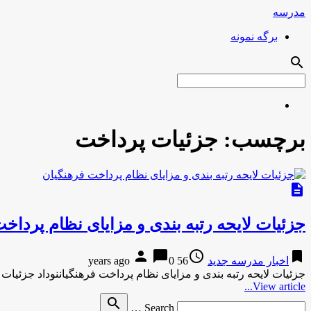
مدرسه
برگه نمونه
search
برچسب:
جزئیات پرداخت
description
جزئیات لایحه رتبه بندی و مزایای نظام پرداخ
person
chat_bubble
access_time
bookmark
اخبار مدرسه جدید
56 years ago
0
جزئیات لایحه رتبه بندی و مزایای نظام پرداخت فرهنگیاننوداد جزئیات 
View article...
Search
search
Search …
for