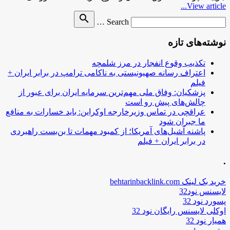
View article...
Search
search
Search …
for
نوشته‌های تازه
تکذیب وقوع انفجار در مرز شلمچه
اعتراف رسانه صهیونیستی به ناکامی ترامپ در برابر ایران +
فیلم
پزشکیان: وفاق ملی مهم‌ترین سرمایه ایران برای عبور از
چالش‌های پیش رو است
عراقچی در تماس وزیرخارجه اوکراین: باید خسارات به منافع
ما جبران شود
پاشنه آشیل‌های آمریکا؛ از کمبود مهمات تا بن‌بست راهبردی
در برابر ایران + فیلم
.
خرید بک لینک behtarinbacklink.com
لایسنس نود32
پسورد نود 32
اوکلی لایسنس رایگان نود 32
همیار نود 32