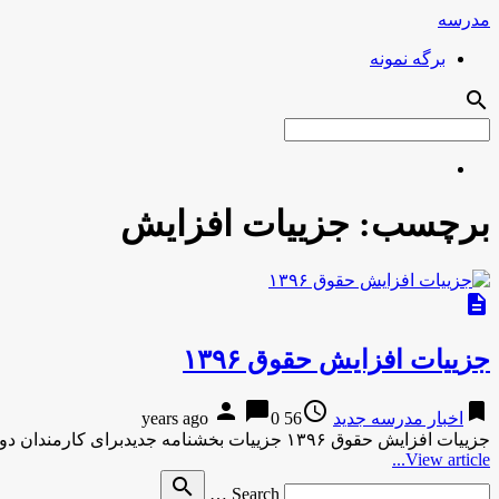
مدرسه
برگه نمونه
search
برچسب:
جزییات افزایش
description
جزییات افزایش حقوق ۱۳۹۶
person
chat_bubble
access_time
bookmark
اخبار مدرسه جدید
56 years ago
0
جزییات افزایش حقوق ۱۳۹۶ جزییات بخشنامه جدیدبرای کارمندان دولت معاون رئیس جمهور در بخشنامه‌ای، افزایش طبقه ورودی کلیه مشاغل مشمول …
View article...
Search
search
Search …
for