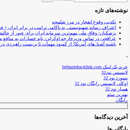
نوشته‌های تازه
تکذیب وقوع انفجار در مرز شلمچه
اعتراف رسانه صهیونیستی به ناکامی ترامپ در برابر ایران + فی
پزشکیان: وفاق ملی مهم‌ترین سرمایه ایران برای عبور از چا
عراقچی در تماس وزیرخارجه اوکراین: باید خسارات به منافع م
پاشنه آشیل‌های آمریکا؛ از کمبود مهمات تا بن‌بست راهبردی در ب
.
خرید بک لینک behtarinbacklink.com
لایسنس نود32
پسورد نود 32
اوکلی لایسنس رایگان نود 32
همیار نود 32
بهترین سئو
رایگان
آخرین دیدگاه‌ها
بایگانی‌ها