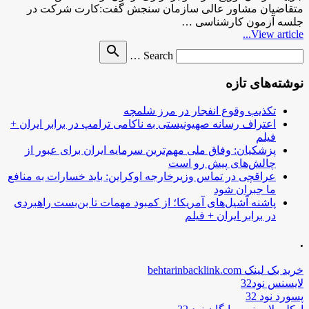
متقاضیان مشاور عالی سازمان سنجش گفت:‌کارت شرکت در
جلسه آزمون کارشناسی …
View article...
Search
search
Search …
for
نوشته‌های تازه
تکذیب وقوع انفجار در مرز شلمچه
اعتراف رسانه صهیونیستی به ناکامی ترامپ در برابر ایران +
فیلم
پزشکیان: وفاق ملی مهم‌ترین سرمایه ایران برای عبور از
چالش‌های پیش رو است
عراقچی در تماس وزیرخارجه اوکراین: باید خسارات به منافع
ما جبران شود
پاشنه آشیل‌های آمریکا؛ از کمبود مهمات تا بن‌بست راهبردی
در برابر ایران + فیلم
.
خرید بک لینک behtarinbacklink.com
لایسنس نود32
پسورد نود 32