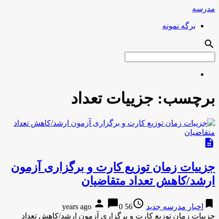
مدرسه
برگه نمونه
search
برچسب:
جزییات تعداد
description
جزییات زمان توزیع کارت و برگزاری آزمون
ارشد/کاهش تعداد متقاضیان
person
chat_bubble
access_time
bookmark
اخبار مدرسه جدید
56 years ago
0
جزییات زمان توزیع کارت و برگزاری آزمون ارشد/کاهش تعداد