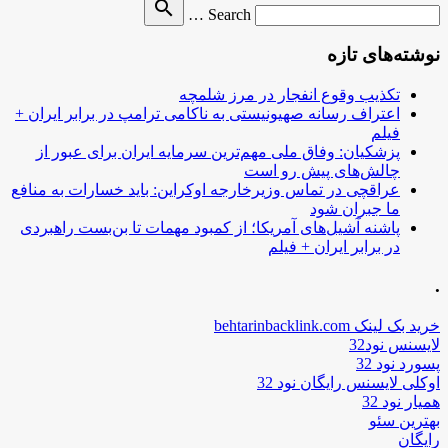
Search
search
Search …
for
نوشته‌های تازه
تکذیب وقوع انفجار در مرز شلمچه
اعتراف رسانه صهیونیستی به ناکامی ترامپ در برابر ایران +
فیلم
پزشکیان: وفاق ملی مهم‌ترین سرمایه ایران برای عبور از
چالش‌های پیش رو است
عراقچی در تماس وزیرخارجه اوکراین: باید خسارات به منافع
ما جبران شود
پاشنه آشیل‌های آمریکا؛ از کمبود مهمات تا بن‌بست راهبردی
در برابر ایران + فیلم
.
خرید بک لینک behtarinbacklink.com
لایسنس نود32
پسورد نود 32
اوکلی لایسنس رایگان نود 32
همیار نود 32
بهترین سئو
رایگان