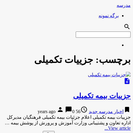
مدرسه
برگه نمونه
search
برچسب:
جزییات تکمیلی
description
جزییات بیمه تکمیلی
person
chat_bubble
access_time
bookmark
اخبار مدرسه جدید
56 years ago
0
جزییات بیمه تکمیلی اعلام جزئیات بیمه‌ تکمیلی فرهنگیان مدیرکل
اداره تعاون و پشتیبانی وزارت آموزش و پرورش از پوشش بیمه …
View article...