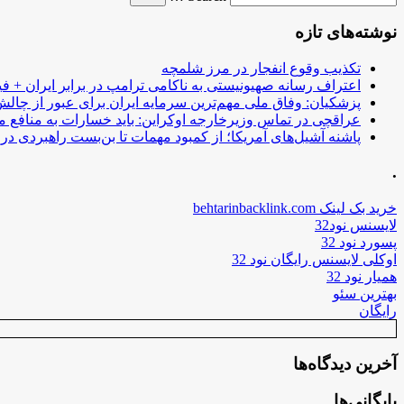
نوشته‌های تازه
تکذیب وقوع انفجار در مرز شلمچه
اعتراف رسانه صهیونیستی به ناکامی ترامپ در برابر ایران + فی
پزشکیان: وفاق ملی مهم‌ترین سرمایه ایران برای عبور از چا
عراقچی در تماس وزیرخارجه اوکراین: باید خسارات به منافع م
پاشنه آشیل‌های آمریکا؛ از کمبود مهمات تا بن‌بست راهبردی در ب
.
خرید بک لینک behtarinbacklink.com
لایسنس نود32
پسورد نود 32
اوکلی لایسنس رایگان نود 32
همیار نود 32
بهترین سئو
رایگان
آخرین دیدگاه‌ها
بایگانی‌ها