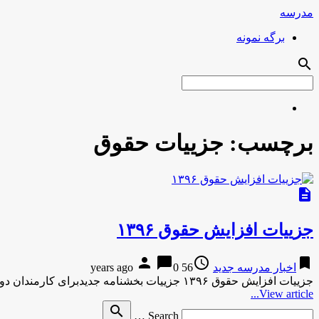
مدرسه
برگه نمونه
search
برچسب:
جزییات حقوق
description
جزییات افزایش حقوق ۱۳۹۶
person
chat_bubble
access_time
bookmark
اخبار مدرسه جدید
56 years ago
0
جزییات افزایش حقوق ۱۳۹۶ جزییات بخشنامه جدیدبرای کارمندان دولت معاون رئیس جمهور در بخشنامه‌ای، افزایش طبقه ورودی کلیه مشاغل مشمول …
View article...
Search
search
Search …
for