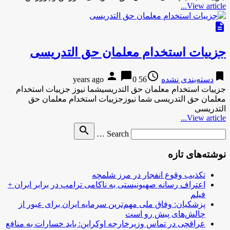
View article...
description
جزییات استخدام معلمان حق التدریسی
person
chat_bubble
access_time
bookmark
دسته‌بندی نشده
56 years ago
0
جزییات استخدام معلمان حق التدریسیشما نیوز جزییات استخدام
معلمان حق التدریسی شما نیوزجزییات استخدام معلمان حق
التدریسی
View article...
Search
search
Search …
for
نوشته‌های تازه
تکذیب وقوع انفجار در مرز شلمچه
اعتراف رسانه صهیونیستی به ناکامی ترامپ در برابر ایران +
فیلم
پزشکیان: وفاق ملی مهم‌ترین سرمایه ایران برای عبور از
چالش‌های پیش رو است
عراقچی در تماس وزیرخارجه اوکراین: باید خسارات به منافع