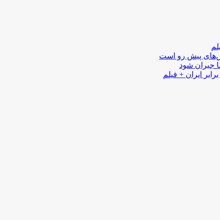
لم
لش‌های پیش رو است
ا جبران شود
رابر ایران + فیلم