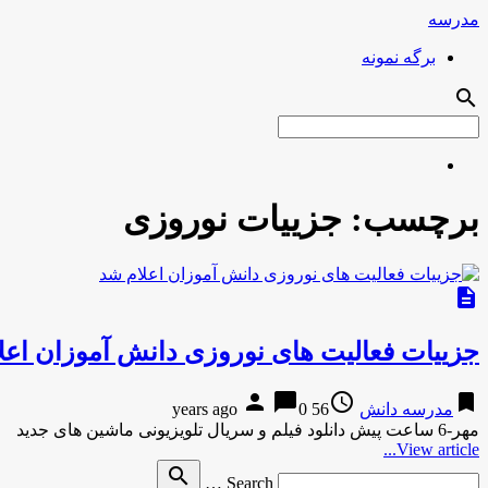
مدرسه
برگه نمونه
search
برچسب:
جزییات نوروزی
description
جزییات فعالیت های نوروزی دانش آموزان اعل
person
chat_bubble
access_time
bookmark
مدرسه دانش
56 years ago
0
مهر-6 ساعت پیش دانلود فیلم و سریال تلویزیونی ماشین های جدید
View article...
Search
search
Search …
for