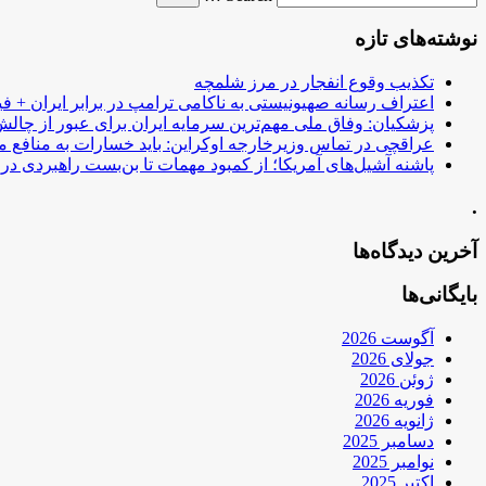
نوشته‌های تازه
تکذیب وقوع انفجار در مرز شلمچه
اعتراف رسانه صهیونیستی به ناکامی ترامپ در برابر ایران + فی
پزشکیان: وفاق ملی مهم‌ترین سرمایه ایران برای عبور از چا
عراقچی در تماس وزیرخارجه اوکراین: باید خسارات به منافع م
پاشنه آشیل‌های آمریکا؛ از کمبود مهمات تا بن‌بست راهبردی در ب
.
آخرین دیدگاه‌ها
بایگانی‌ها
آگوست 2026
جولای 2026
ژوئن 2026
فوریه 2026
ژانویه 2026
دسامبر 2025
نوامبر 2025
اکتبر 2025