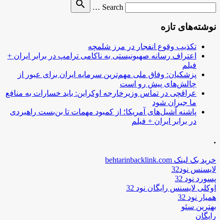
Search
search
Search …
for
نوشته‌های تازه
تکذیب وقوع انفجار در مرز شلمچه
اعتراف رسانه صهیونیستی به ناکامی ترامپ در برابر ایران +
فیلم
پزشکیان: وفاق ملی مهم‌ترین سرمایه ایران برای عبور از
چالش‌های پیش رو است
عراقچی در تماس وزیرخارجه اوکراین: باید خسارات به منافع
ما جبران شود
پاشنه آشیل‌های آمریکا؛ از کمبود مهمات تا بن‌بست راهبردی
در برابر ایران + فیلم
.
خرید بک لینک behtarinbacklink.com
لایسنس نود32
پسورد نود 32
اوکلی لایسنس رایگان نود 32
همیار نود 32
بهترین سئو
رایگان