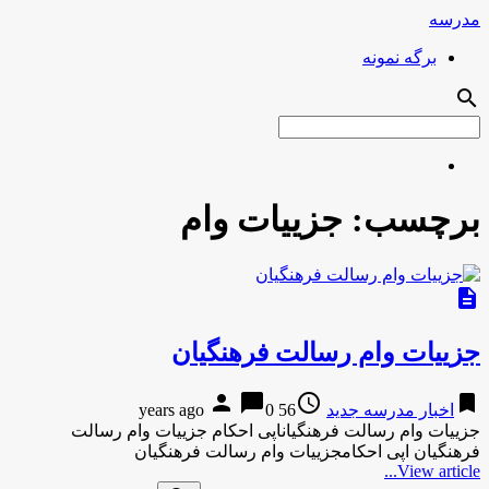
مدرسه
برگه نمونه
search
برچسب:
جزییات وام
description
جزییات وام رسالت فرهنگیان
person
chat_bubble
access_time
bookmark
اخبار مدرسه جدید
56 years ago
0
جزییات وام رسالت فرهنگیاناپی احکام جزییات وام رسالت
فرهنگیان اپی احکامجزییات وام رسالت فرهنگیان
View article...