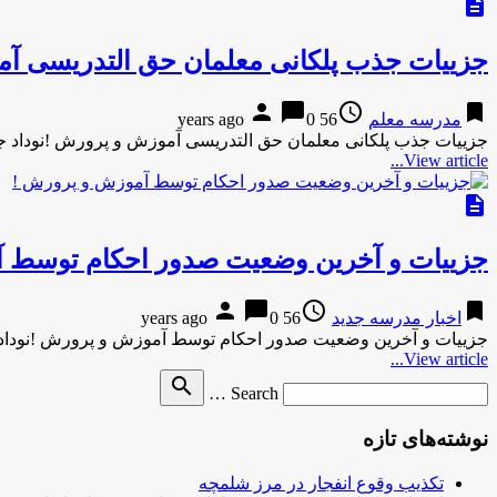
description
جزییات جذب پلکانی معلمان حق التدریسی‌ آ
person
chat_bubble
access_time
bookmark
مدرسه معلم
56 years ago
0
جزییات جذب پلکانی معلمان حق التدریسی‌ آموزش و پرورش !نوداد 
View article...
description
جزییات و آخرین وضعیت صدور احکام توسط 
person
chat_bubble
access_time
bookmark
اخبار مدرسه جدید
56 years ago
0
جزییات و آخرین وضعیت صدور احکام توسط آموزش و پرورش !نودا
View article...
Search
search
Search …
for
نوشته‌های تازه
تکذیب وقوع انفجار در مرز شلمچه