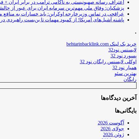
اعتراف رسانه صهیونیستی به ناکامی ترامپ در برابر ایران + فی
پزشکیان: وفاق ملی مهم‌ترین سرمایه ایران برای عبور از چا
عراقچی در تماس وزیرخارجه اوکراین: باید خسارات به منافع م
پاشنه آشیل‌های آمریکا؛ از کمبود مهمات تا بن‌بست راهبردی در ب
.
خرید بک لینک behtarinbacklink.com
لایسنس نود32
پسورد نود 32
اوکلی لایسنس رایگان نود 32
همیار نود 32
بهترین سئو
رایگان
آخرین دیدگاه‌ها
بایگانی‌ها
آگوست 2026
جولای 2026
ژوئن 2026