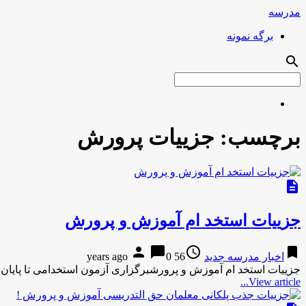
مدرسه
برگه نمونه
search
برچسب:
جزییات پرورش
description
جزییات استخد ام آموزش و پرورش
person
chat_bubble
access_time
bookmark
اخبار مدرسه جدید
56 years ago
0
جزییات استخد ام آموزش و پرورشبرگزاری آزمون استخدامی تا پایان سال ۹۶/ اعلام نتیجه آزمون در بهار ۹۷ جمشید ا
View article...