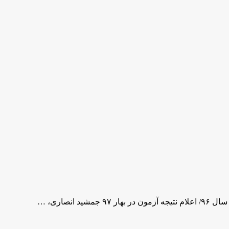
نصاری، …