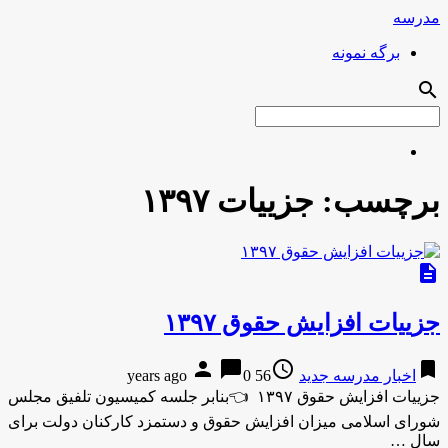
مدرسه
برگه نمونه
search
برچسب:
جزییات ۱۳۹۷
description
جزییات افزایش حقوق ۱۳۹۷
person
chat_bubble
access_time
bookmark
اخبار مدرسه جدید
56 years ago
0
جزییات افزایش حقوق ۱۳۹۷ 👈بنابر جلسه کمیسیون تلفیق مجلس
شورای اسلامی میزان افزایش حقوق و دستمزد کارکنان دولت برای
سال …