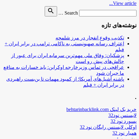
View article...
Search
search
Search …
for
نوشته‌های تازه
تکذیب وقوع انفجار در مرز شلمچه
اعتراف رسانه صهیونیستی به ناکامی ترامپ در برابر ایران +
فیلم
پزشکیان: وفاق ملی مهم‌ترین سرمایه ایران برای عبور از
چالش‌های پیش رو است
عراقچی در تماس وزیرخارجه اوکراین: باید خسارات به منافع
ما جبران شود
پاشنه آشیل‌های آمریکا؛ از کمبود مهمات تا بن‌بست راهبردی
در برابر ایران + فیلم
.
خرید بک لینک behtarinbacklink.com
لایسنس نود32
پسورد نود 32
اوکلی لایسنس رایگان نود 32
همیار نود 32
بهترین سئو