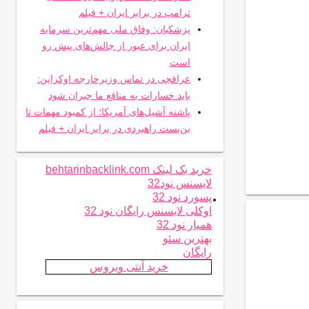
ترامپ در برابر ایران + فیلم
پزشکیان: وفاق ملی مهم‌ترین سرمایه
ایران برای عبور از چالش‌های پیش رو
است
عراقچی در تماس وزیرخارجه اوکراین:
باید خسارات به منافع ما جبران شود
پاشنه آشیل‌های آمریکا؛ از کمبود مهمات تا
بن‌بست راهبردی در برابر ایران + فیلم
خرید بک لینک behtarinbacklink.com
لایسنس نود32
.
پسورد نود 32
اوکلی لایسنس رایگان نود 32
همیار نود 32
بهترین سئو
رایگان
خرید آنتی ویروس