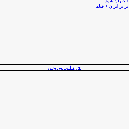
ا جبران شود
رابر ایران + فیلم
خرید آنتی ویروس