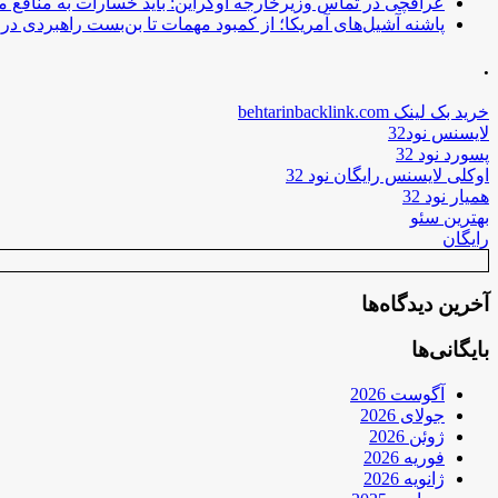
عراقچی در تماس وزیرخارجه اوکراین: باید خسارات به منافع م
پاشنه آشیل‌های آمریکا؛ از کمبود مهمات تا بن‌بست راهبردی در ب
.
خرید بک لینک behtarinbacklink.com
لایسنس نود32
پسورد نود 32
اوکلی لایسنس رایگان نود 32
همیار نود 32
بهترین سئو
رایگان
آخرین دیدگاه‌ها
بایگانی‌ها
آگوست 2026
جولای 2026
ژوئن 2026
فوریه 2026
ژانویه 2026