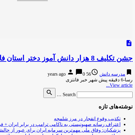
description
جشن تکلیف 8 هزار دانش آموز دختر استان فارس در سومین حرم اهل بیت
person
chat_bubble
access_time
bookmark
مدرسه دانش
56 years ago
0
رسا-6 دقیقه پیش شهر خبر فانتزی
View article...
Search
search
Search …
for
نوشته‌های تازه
تکذیب وقوع انفجار در مرز شلمچه
اعتراف رسانه صهیونیستی به ناکامی ترامپ در برابر ایران + فی
پزشکیان: وفاق ملی مهم‌ترین سرمایه ایران برای عبور از چا