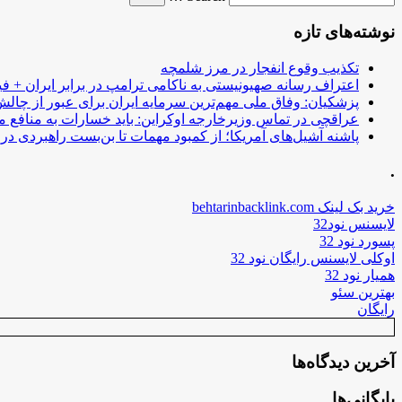
نوشته‌های تازه
تکذیب وقوع انفجار در مرز شلمچه
اعتراف رسانه صهیونیستی به ناکامی ترامپ در برابر ایران + فی
پزشکیان: وفاق ملی مهم‌ترین سرمایه ایران برای عبور از چا
عراقچی در تماس وزیرخارجه اوکراین: باید خسارات به منافع م
پاشنه آشیل‌های آمریکا؛ از کمبود مهمات تا بن‌بست راهبردی در ب
.
خرید بک لینک behtarinbacklink.com
لایسنس نود32
پسورد نود 32
اوکلی لایسنس رایگان نود 32
همیار نود 32
بهترین سئو
رایگان
آخرین دیدگاه‌ها
بایگانی‌ها