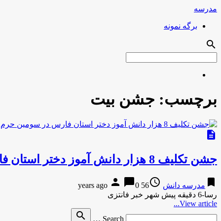
مدرسه
برگه نمونه
search
برچسب:
جشن بیت
description
جشن تکلیف 8 هزار دانش آموز دختر استان فارس در سومین حرم اهل بیت
person
chat_bubble
access_time
bookmark
مدرسه دانش
56 years ago
0
رسا-6 دقیقه پیش شهر خبر فانتزی
View article...
Search
search
Search …
for