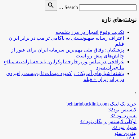
Search
search
Search …
for
نوشته‌های تازه
تکذیب وقوع انفجار در مرز شلمچه
اعتراف رسانه صهیونیستی به ناکامی ترامپ در برابر ایران +
فیلم
پزشکیان: وفاق ملی مهم‌ترین سرمایه ایران برای عبور از
چالش‌های پیش رو است
عراقچی در تماس وزیرخارجه اوکراین: باید خسارات به منافع
ما جبران شود
پاشنه آشیل‌های آمریکا؛ از کمبود مهمات تا بن‌بست راهبردی
در برابر ایران + فیلم
.
خرید بک لینک behtarinbacklink.com
لایسنس نود32
پسورد نود 32
اوکلی لایسنس رایگان نود 32
همیار نود 32
بهترین سئو