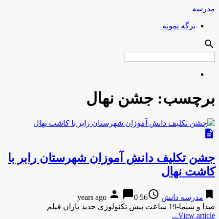
مدرسه
برگه نمونه
search
برچسب:
جشن نهال
description
جشن تکلیف دانش آموزان شهرستان رابر با
کاشت نهال
person
chat_bubble
access_time
bookmark
مدرسه دانش
56 years ago
0
صدا و سیما-19 ساعت پیش تکنولوژی جدید باران فیلم
View article...