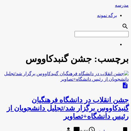
مدرسه
برگه نمونه
search
برچسب:
جشن گنبدکاووس
description
جشن انقلاب در دانشگاه فرهنگیان
گنبدکاووس برگزار شد/تجلیل دانشجویان از
رئیس دانشگاه+تصاویر
person
chat_bubble
access_time
bookmark