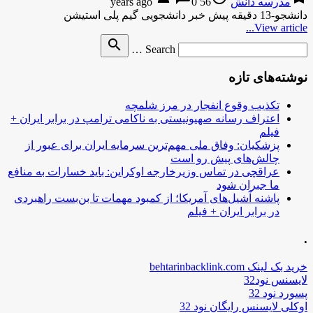
مدرسه دانش
56 years ago
0
دانشجو-13 دقیقه پیش خبر دانشجویی گیم پلی استیشن
View article...
Search
search
Search …
for
نوشته‌های تازه
تکذیب وقوع انفجار در مرز شلمچه
اعتراف رسانه صهیونیستی به ناکامی ترامپ در برابر ایران +
فیلم
پزشکیان: وفاق ملی مهم‌ترین سرمایه ایران برای عبور از
چالش‌های پیش رو است
عراقچی در تماس وزیرخارجه اوکراین: باید خسارات به منافع
ما جبران شود
پاشنه آشیل‌های آمریکا؛ از کمبود مهمات تا بن‌بست راهبردی
در برابر ایران + فیلم
.
خرید بک لینک behtarinbacklink.com
لایسنس نود32
پسورد نود 32
اوکلی لایسنس رایگان نود 32