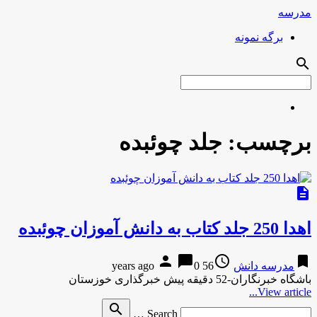
مدرسه
برگه نمونه
search
برچسب:
جلد چوئبده
description
اهدا 250 جلد کتاب به دانش آموزان چوئبده
person
chat_bubble
access_time
bookmark
مدرسه دانش
56 years ago
0
باشگاه خبرنگاران-52 دقیقه پیش خبرگذاری خوزستان
View article...
Search
search
Search …
for