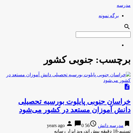
مدرسه
برگه نمونه
search
برچسب:
جنوبی کشور
description
خراسان جنوبی پایلوت بورسیه تحصیلی
دانش آموزان مستعد در کشور می‌شود
person
chat_bubble
access_time
bookmark
مدرسه دانش
56 years ago
0
تسنیم-18 دقیقه پیش اندروید ابزار رسانه