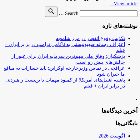
View article...
Search
search
Search …
for
نوشته‌های تازه
تکذیب وقوع انفجار در مرز شلمچه
اعتراف رسانه صهیونیستی به ناکامی ترامپ در برابر ایران +
فیلم
پزشکیان: وفاق ملی مهم‌ترین سرمایه ایران برای عبور از
چالش‌های پیش رو است
عراقچی در تماس وزیرخارجه اوکراین: باید خسارات به منافع
ما جبران شود
پاشنه آشیل‌های آمریکا؛ از کمبود مهمات تا بن‌بست راهبردی
در برابر ایران + فیلم
.
آخرین دیدگاه‌ها
بایگانی‌ها
آگوست 2026