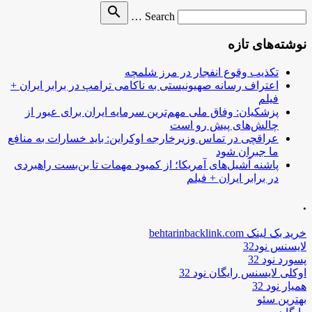
Search
search
Search …
for
نوشته‌های تازه
تکذیب وقوع انفجار در مرز شلمچه
اعتراف رسانه صهیونیستی به ناکامی ترامپ در برابر ایران +
فیلم
پزشکیان: وفاق ملی مهم‌ترین سرمایه ایران برای عبور از
چالش‌های پیش رو است
عراقچی در تماس وزیرخارجه اوکراین: باید خسارات به منافع
ما جبران شود
پاشنه آشیل‌های آمریکا؛ از کمبود مهمات تا بن‌بست راهبردی
در برابر ایران + فیلم
.
خرید بک لینک behtarinbacklink.com
لایسنس نود32
پسورد نود 32
اوکلی لایسنس رایگان نود 32
همیار نود 32
بهترین سئو