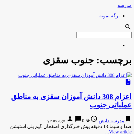
مدرسه
برگه نمونه
search
برچسب:
جنوب سقزی
description
اعزام 308 دانش آموزان سقزی به مناطق
عملیاتی جنوب
person
chat_bubble
access_time
bookmark
مدرسه دانش
56 years ago
0
صدا و سیما-13 دقیقه پیش خبرگذاری اصفحان گیم پلی استیشن
View article...