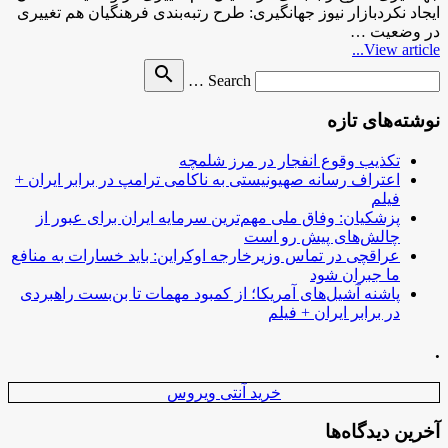
ایجاد نکردبازار نیوز جهانگیری: طرح رتبه‌بندی فرهنگیان هم تغییری
در وضعیت …
View article...
Search
search
Search …
for
نوشته‌های تازه
تکذیب وقوع انفجار در مرز شلمچه
اعتراف رسانه صهیونیستی به ناکامی ترامپ در برابر ایران +
فیلم
پزشکیان: وفاق ملی مهم‌ترین سرمایه ایران برای عبور از
چالش‌های پیش رو است
عراقچی در تماس وزیرخارجه اوکراین: باید خسارات به منافع
ما جبران شود
پاشنه آشیل‌های آمریکا؛ از کمبود مهمات تا بن‌بست راهبردی
در برابر ایران + فیلم
.
خرید آنتی ویروس
آخرین دیدگاه‌ها