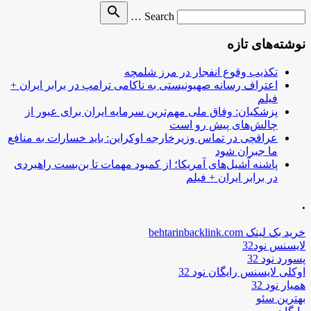
Search
search
Search …
for
نوشته‌های تازه
تکذیب وقوع انفجار در مرز شلمچه
اعتراف رسانه صهیونیستی به ناکامی ترامپ در برابر ایران +
فیلم
پزشکیان: وفاق ملی مهم‌ترین سرمایه ایران برای عبور از
چالش‌های پیش رو است
عراقچی در تماس وزیرخارجه اوکراین: باید خسارات به منافع
ما جبران شود
پاشنه آشیل‌های آمریکا؛ از کمبود مهمات تا بن‌بست راهبردی
در برابر ایران + فیلم
.
خرید بک لینک behtarinbacklink.com
لایسنس نود32
پسورد نود 32
اوکلی لایسنس رایگان نود 32
همیار نود 32
بهترین سئو