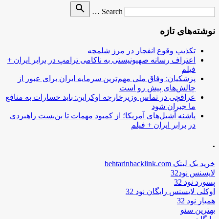
Search
search
Search …
for
نوشته‌های تازه
تکذیب وقوع انفجار در مرز شلمچه
اعتراف رسانه صهیونیستی به ناکامی ترامپ در برابر ایران +
فیلم
پزشکیان: وفاق ملی مهم‌ترین سرمایه ایران برای عبور از
چالش‌های پیش رو است
عراقچی در تماس وزیرخارجه اوکراین: باید خسارات به منافع
ما جبران شود
پاشنه آشیل‌های آمریکا؛ از کمبود مهمات تا بن‌بست راهبردی
در برابر ایران + فیلم
.
خرید بک لینک behtarinbacklink.com
لایسنس نود32
پسورد نود 32
اوکلی لایسنس رایگان نود 32
همیار نود 32
بهترین سئو