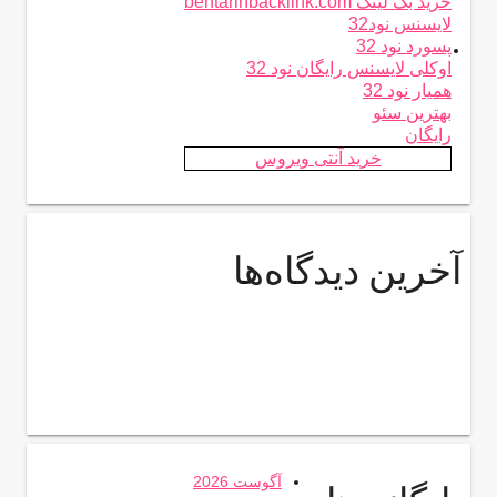
خرید بک لینک behtarinbacklink.com
لایسنس نود32
.
پسورد نود 32
اوکلی لایسنس رایگان نود 32
همیار نود 32
بهترین سئو
رایگان
خرید آنتی ویروس
آخرین دیدگاه‌ها
آگوست 2026