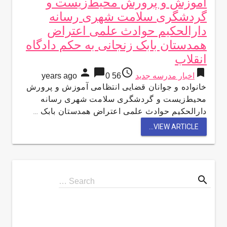
آموزش و پرورش محیط‌زیست و
گردشگری سلامت شهری رسانه
دارالحکیم حوادث علمی اعتراض
همدستان بابک زنجانی به حکم دادگاه
انقلاب
person
chat_bubble
access_time
bookmark
اخبار مدرسه جدید
56 years ago
0
خانواده و جوانان قضایی انتظامی آموزش و پرورش
محیط‌زیست و گردشگری سلامت شهری رسانه
دارالحکیم حوادث علمی اعتراض همدستان بابک …
VIEW ARTICLE...
search
Search
Search …
for