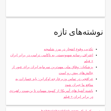
نوشته‌های تازه
تکذیب وقوع انفجار در مرز شلمچه
اعتراف رسانه صهیونیستی به ناکامی ترامپ در برابر ایران
+ فیلم
پزشکیان: وفاق ملی مهم‌ترین سرمایه ایران برای عبور از
چالش‌های پیش رو است
عراقچی در تماس وزیرخارجه اوکراین: باید خسارات به
منافع ما جبران شود
پاشنه آشیل‌های آمریکا؛ از کمبود مهمات تا بن‌بست راهبردی
در برابر ایران + فیلم