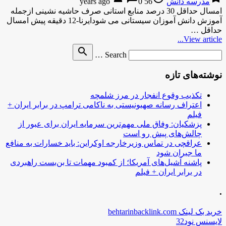
مدرسه دانش
56 years ago
0
امسال حداقل 30 درصد منابع استانی صرف حاشیه نشینی ازجمله
آموزش دانش آموزان سیستانی می شودایرنا-12 دقیقه پیش امسال
حداقل …
View article...
Search
search
Search …
for
نوشته‌های تازه
تکذیب وقوع انفجار در مرز شلمچه
اعتراف رسانه صهیونیستی به ناکامی ترامپ در برابر ایران +
فیلم
پزشکیان: وفاق ملی مهم‌ترین سرمایه ایران برای عبور از
چالش‌های پیش رو است
عراقچی در تماس وزیرخارجه اوکراین: باید خسارات به منافع
ما جبران شود
پاشنه آشیل‌های آمریکا؛ از کمبود مهمات تا بن‌بست راهبردی
در برابر ایران + فیلم
.
خرید بک لینک behtarinbacklink.com
لایسنس نود32