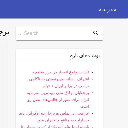
مدرسه
بر
Search
search
Search …
for
نوشته‌های تازه
تکذیب وقوع انفجار در مرز شلمچه
اعتراف رسانه صهیونیستی به ناکامی
ترامپ در برابر ایران + فیلم
پزشکیان: وفاق ملی مهم‌ترین سرمایه
ایران برای عبور از چالش‌های پیش رو
است
عراقچی در تماس وزیرخارجه اوکراین: باید
خسارات به منافع ما جبران شود
پاشنه آشیل‌های آمریکا؛ از کمبود مهمات تا