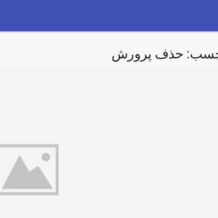
چسب:
حذف پرورش