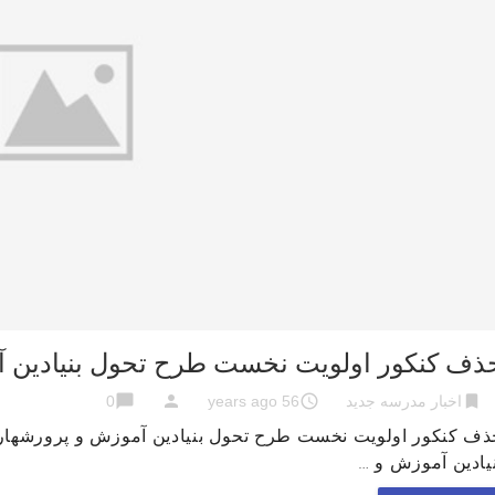
ذف کنکور اولویت نخست طرح تحول بنیادین 
chat_bubble
person
access_time
bookmark
اخبار مدرسه جدید
56 years ago
0
ذف کنکور اولویت نخست طرح تحول بنیادین آموزش و پرورشهار
یادین آموزش و …