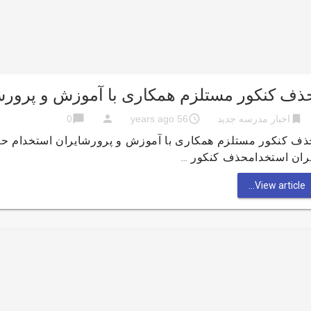
ذف کنکور مستلزم همکاری با آموزش و پرور
chat_bubble
person
access_time
bookmark
اخبار مدرسه جدید
56 years ago
0
ذف کنکور مستلزم همکاری با آموزش و پرورشایران استخدام ح
یران استخدامحذف کنکور …
View article...