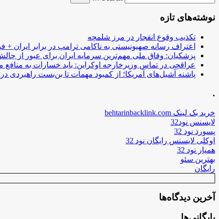
نوشته‌های تازه
تکذیب وقوع انفجار در مرز شلمچه
اعتراف رسانه صهیونیستی به ناکامی ترامپ در برابر ایران + فی
پزشکیان: وفاق ملی مهم‌ترین سرمایه ایران برای عبور از چا
عراقچی در تماس وزیرخارجه اوکراین: باید خسارات به منافع م
پاشنه آشیل‌های آمریکا؛ از کمبود مهمات تا بن‌بست راهبردی در ب
.
خرید بک لینک behtarinbacklink.com
لایسنس نود32
پسورد نود 32
اوکلی لایسنس رایگان نود 32
همیار نود 32
بهترین سئو
رایگان
آخرین دیدگاه‌ها
بایگانی‌ها