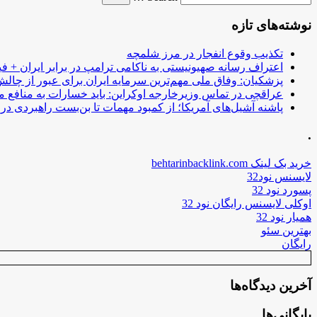
نوشته‌های تازه
تکذیب وقوع انفجار در مرز شلمچه
اعتراف رسانه صهیونیستی به ناکامی ترامپ در برابر ایران + فی
پزشکیان: وفاق ملی مهم‌ترین سرمایه ایران برای عبور از چا
عراقچی در تماس وزیرخارجه اوکراین: باید خسارات به منافع م
پاشنه آشیل‌های آمریکا؛ از کمبود مهمات تا بن‌بست راهبردی در ب
.
خرید بک لینک behtarinbacklink.com
لایسنس نود32
پسورد نود 32
اوکلی لایسنس رایگان نود 32
همیار نود 32
بهترین سئو
رایگان
آخرین دیدگاه‌ها
بایگانی‌ها