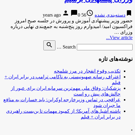
person
chat_bubble
access_time
bookmark
دسته‌بندی نشده
56 years ago
0
حضور وزیر پیشنهادی آموزش و پرورش در جلسه صبح امروز
فراکسیون امید/ امیدوارم روز پنج‌شنبه به جمع‌بندی نهایی درباره
وزرای …
View article...
Search
search
Search …
for
نوشته‌های تازه
تکذیب وقوع انفجار در مرز شلمچه
اعتراف رسانه صهیونیستی به ناکامی ترامپ در برابر ایران +
فیلم
پزشکیان: وفاق ملی مهم‌ترین سرمایه ایران برای عبور از
چالش‌های پیش رو است
عراقچی در تماس وزیرخارجه اوکراین: باید خسارات به منافع
ما جبران شود
پاشنه آشیل‌های آمریکا؛ از کمبود مهمات تا بن‌بست راهبردی
در برابر ایران + فیلم
.