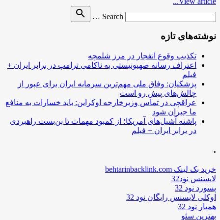
View article...
Search
search
Search …
for
نوشته‌های تازه
تکذیب وقوع انفجار در مرز شلمچه
اعتراف رسانه صهیونیستی به ناکامی ترامپ در برابر ایران +
فیلم
پزشکیان: وفاق ملی مهم‌ترین سرمایه ایران برای عبور از
چالش‌های پیش رو است
عراقچی در تماس وزیرخارجه اوکراین: باید خسارات به منافع
ما جبران شود
پاشنه آشیل‌های آمریکا؛ از کمبود مهمات تا بن‌بست راهبردی
در برابر ایران + فیلم
.
خرید بک لینک behtarinbacklink.com
لایسنس نود32
پسورد نود 32
اوکلی لایسنس رایگان نود 32
همیار نود 32
بهترین سئو