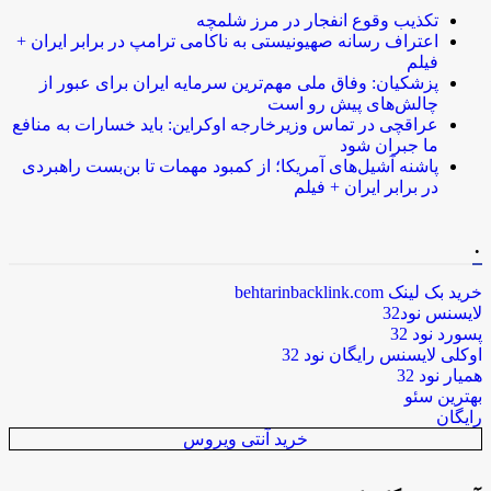
تکذیب وقوع انفجار در مرز شلمچه
اعتراف رسانه صهیونیستی به ناکامی ترامپ در برابر ایران +
فیلم
پزشکیان: وفاق ملی مهم‌ترین سرمایه ایران برای عبور از
چالش‌های پیش رو است
عراقچی در تماس وزیرخارجه اوکراین: باید خسارات به منافع
ما جبران شود
پاشنه آشیل‌های آمریکا؛ از کمبود مهمات تا بن‌بست راهبردی
در برابر ایران + فیلم
.
خرید بک لینک behtarinbacklink.com
لایسنس نود32
پسورد نود 32
اوکلی لایسنس رایگان نود 32
همیار نود 32
بهترین سئو
رایگان
خرید آنتی ویروس