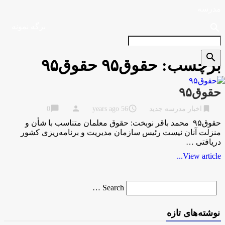
مدرسه
search
برگه نمونه
search
برچسب:
حقوق۹۵ حقوق۹۵
حقوق۹۵
chat_bubble
person
access_time
bookmark
اخبار مدرسه جدید
56 years ago
0
حقوق۹۵ محمد باقر نوبخت: حقوق معلمان متناسب با شأن و
منزلت آنان نیست رئیس سازمان مدیریت و برنامه‌ریزی کشور
دریافتی …
View article...
Search
Search …
for
نوشته‌های تازه