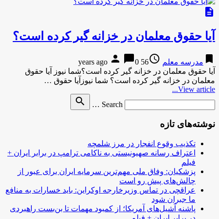
description
آیا حقوق معلمان در خزانه گیر کرده است؟
person
chat_bubble
access_time
bookmark
مدرسه معلم
56 years ago
0
آیا حقوق معلمان در خزانه گیر کرده است؟شما نیوز آیا حقوق
معلمان در خزانه گیر کرده است؟ شما نیوزآیا حقوق …
View article...
Search
search
Search …
for
نوشته‌های تازه
تکذیب وقوع انفجار در مرز شلمچه
اعتراف رسانه صهیونیستی به ناکامی ترامپ در برابر ایران +
فیلم
پزشکیان: وفاق ملی مهم‌ترین سرمایه ایران برای عبور از
چالش‌های پیش رو است
عراقچی در تماس وزیرخارجه اوکراین: باید خسارات به منافع
ما جبران شود
پاشنه آشیل‌های آمریکا؛ از کمبود مهمات تا بن‌بست راهبردی
در برابر ایران + فیلم