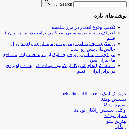
Search
search
Search …
for
نوشته‌های تازه
تکذیب وقوع انفجار در مرز شلمچه
اعتراف رسانه صهیونیستی به ناکامی ترامپ در برابر ایران +
فیلم
پزشکیان: وفاق ملی مهم‌ترین سرمایه ایران برای عبور از
چالش‌های پیش رو است
عراقچی در تماس وزیرخارجه اوکراین: باید خسارات به منافع
ما جبران شود
پاشنه آشیل‌های آمریکا؛ از کمبود مهمات تا بن‌بست راهبردی
در برابر ایران + فیلم
.
خرید بک لینک behtarinbacklink.com
لایسنس نود32
پسورد نود 32
اوکلی لایسنس رایگان نود 32
همیار نود 32
بهترین سئو
رایگان