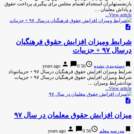
بازنشستهایران استخدام اهتمام مجلس برای پیگیری پرداخت حقوق
و پاداش معلمان …
View article...
description
شرایط ومیزان افزایش حقوق فرهنگیان
درسال ۹۷ + جزییات
person
chat_bubble
access_time
bookmark
دسته‌بندی نشده
56 years ago
0
شرایط ومیزان افزایش حقوق فرهنگیان درسال ۹۷ + جزییاتنوداد
شرایط ومیزان افزایش حقوق فرهنگیان درسال ۹۷ + جزییات
نودادشرایط ومیزان …
View article...
description
میزان افزایش حقوق معلمان در سال ۹۷
person
chat_bubble
access_time
bookmark
مدرسه معلم
56 years ago
0