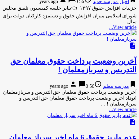
اخبار مدرسه جدید
56 years ago
0
جزییات افزایش حقوق ۱۳۹۷ 👈بنابر جلسه کمیسیون تلفیق مجلس
شورای اسلامی میزان افزایش حقوق و دستمزد کارکنان دولت برای
سال …
View article...
description
آخرین وضعیت پرداخت حقوق معلمان حق
التدریس و سربازمعلمان !
person
chat_bubble
access_time
bookmark
مدرسه معلم
56 years ago
0
آخرین وضعیت پرداخت حقوق معلمان حق التدریس و سربازمعلمان
!نوداد آخرین وضعیت پرداخت حقوق معلمان حق التدریس و
سربازمعلمان ! …
View article...
description
عدم واریز حقوق 6 ماه اخیر سرباز معلمان