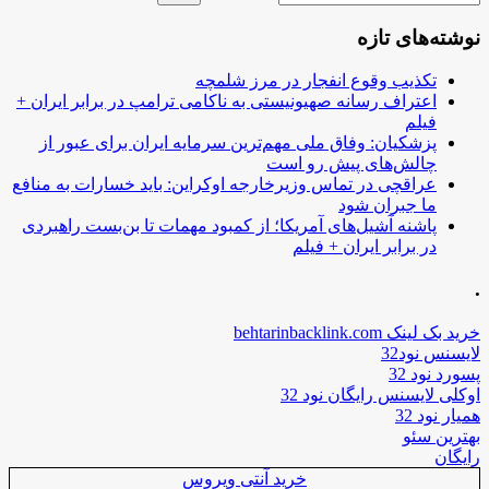
نوشته‌های تازه
تکذیب وقوع انفجار در مرز شلمچه
اعتراف رسانه صهیونیستی به ناکامی ترامپ در برابر ایران +
فیلم
پزشکیان: وفاق ملی مهم‌ترین سرمایه ایران برای عبور از
چالش‌های پیش رو است
عراقچی در تماس وزیرخارجه اوکراین: باید خسارات به منافع
ما جبران شود
پاشنه آشیل‌های آمریکا؛ از کمبود مهمات تا بن‌بست راهبردی
در برابر ایران + فیلم
.
خرید بک لینک behtarinbacklink.com
لایسنس نود32
پسورد نود 32
اوکلی لایسنس رایگان نود 32
همیار نود 32
بهترین سئو
رایگان
خرید آنتی ویروس