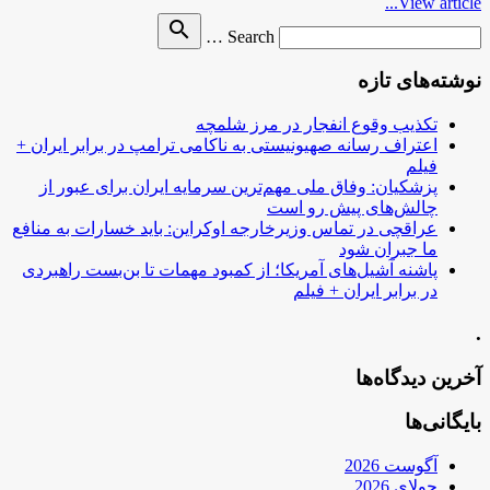
View article...
Search
search
Search …
for
نوشته‌های تازه
تکذیب وقوع انفجار در مرز شلمچه
اعتراف رسانه صهیونیستی به ناکامی ترامپ در برابر ایران +
فیلم
پزشکیان: وفاق ملی مهم‌ترین سرمایه ایران برای عبور از
چالش‌های پیش رو است
عراقچی در تماس وزیرخارجه اوکراین: باید خسارات به منافع
ما جبران شود
پاشنه آشیل‌های آمریکا؛ از کمبود مهمات تا بن‌بست راهبردی
در برابر ایران + فیلم
.
آخرین دیدگاه‌ها
بایگانی‌ها
آگوست 2026
جولای 2026