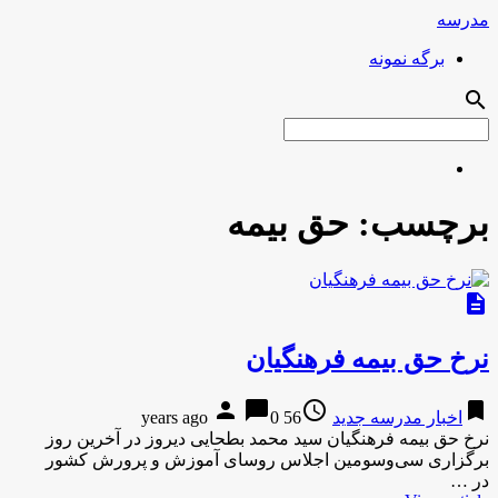
مدرسه
برگه نمونه
search
برچسب:
حق بیمه
description
نرخ حق بیمه فرهنگیان
person
chat_bubble
access_time
bookmark
اخبار مدرسه جدید
56 years ago
0
نرخ حق بیمه فرهنگیان سید محمد بطحایی دیروز در آخرین روز
برگزاری سی‌وسومین اجلاس روسای آموزش و پرورش کشور
در …