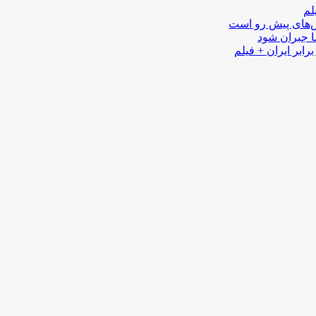
لم
لش‌های پیش رو است
ا جبران شود
رابر ایران + فیلم