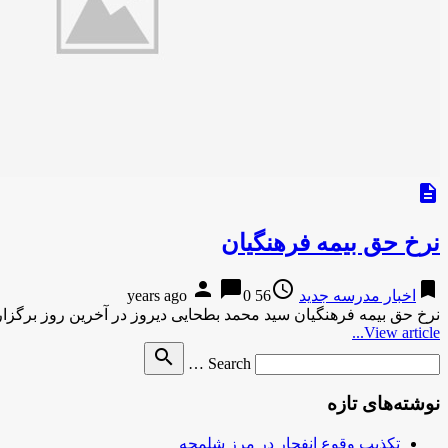
description
نرخ حق بیمه فرهنگیان
person
chat_bubble
access_time
bookmark
اخبار مدرسه جدید
56 years ago
0
نرخ حق بیمه فرهنگیان سید محمد بطحایی دیروز در آخرین روز بر
View article...
Search
search
Search …
for
نوشته‌های تازه
تکذیب وقوع انفجار در مرز شلمچه