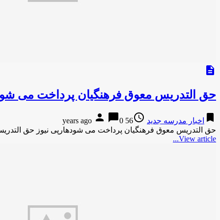
description
حق‌ التدریس معوق فرهنگیان پرداخت می شو
person
chat_bubble
access_time
bookmark
اخبار مدرسه جدید
56 years ago
0
حق‌ التدریس معوق فرهنگیان پرداخت می شودهارپی نیوز حق‌ التدری
View article...