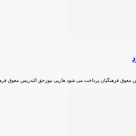
د
س معوق فرهنگیان پرداخت می شود هارپی نیوزحق‌ التدریس معوق فره