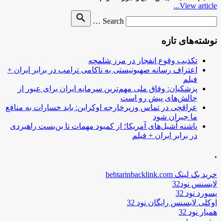
View article...
Search
search
Search …
for
نوشته‌های تازه
تکذیب وقوع انفجار در مرز شلمچه
اعتراف رسانه صهیونیستی به ناکامی ترامپ در برابر ایران +
فیلم
پزشکیان: وفاق ملی مهم‌ترین سرمایه ایران برای عبور از
چالش‌های پیش رو است
عراقچی در تماس وزیرخارجه اوکراین: باید خسارات به منافع
ما جبران شود
پاشنه آشیل‌های آمریکا؛ از کمبود مهمات تا بن‌بست راهبردی
در برابر ایران + فیلم
.
خرید بک لینک behtarinbacklink.com
لایسنس نود32
پسورد نود 32
اوکلی لایسنس رایگان نود 32
همیار نود 32