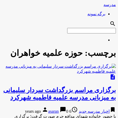
مدرسه
برگه نمونه
search
برچسب:
حوزه علمیه خواهران
description
برگزاری مراسم بزرگداشت سردار سلیمانی
به میزبانی مدرسه علمیه فاطمیه شهرکرد
person
chat_bubble
access_time
bookmark
اخبار مدرسه جدید
6 years ago
0
asaran
با حضور خانواده شهدای مدافع حرم صورت گرفت؛ برگزاری