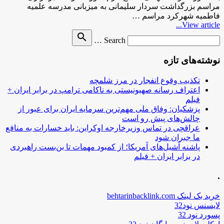
مراسم بزرگداشت سردار سلیمانی به میزبانی مدرسه علمیه
فاطمیه شهرکرد مراسم …
View article...
Search
search
Search …
for
نوشته‌های تازه
تکذیب وقوع انفجار در مرز شلمچه
اعتراف رسانه صهیونیستی به ناکامی ترامپ در برابر ایران +
فیلم
پزشکیان: وفاق ملی مهم‌ترین سرمایه ایران برای عبور از
چالش‌های پیش رو است
عراقچی در تماس وزیرخارجه اوکراین: باید خسارات به منافع
ما جبران شود
پاشنه آشیل‌های آمریکا؛ از کمبود مهمات تا بن‌بست راهبردی
در برابر ایران + فیلم
.
خرید بک لینک behtarinbacklink.com
لایسنس نود32
پسورد نود 32