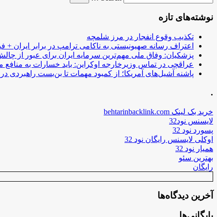
نوشته‌های تازه
تکذیب وقوع انفجار در مرز شلمچه
اعتراف رسانه صهیونیستی به ناکامی ترامپ در برابر ایران + فی
پزشکیان: وفاق ملی مهم‌ترین سرمایه ایران برای عبور از چا
عراقچی در تماس وزیرخارجه اوکراین: باید خسارات به منافع م
پاشنه آشیل‌های آمریکا؛ از کمبود مهمات تا بن‌بست راهبردی در ب
.
خرید بک لینک behtarinbacklink.com
لایسنس نود32
پسورد نود 32
اوکلی لایسنس رایگان نود 32
همیار نود 32
بهترین سئو
رایگان
آخرین دیدگاه‌ها
بایگانی‌ها