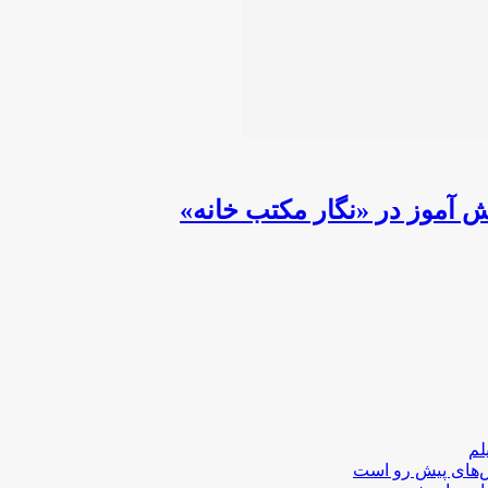
 آموز در «نگار مکتب خانه»
لم
لش‌های پیش رو است