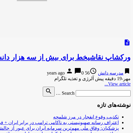
description
ورکشاپ نقاشیخط برای بیش از سه هزار دانش
person
chat_bubble
access_time
bookmark
مدرسه دانش
56 years ago
0
مهر-19 دقیقه پیش آلرژی و تغذیه تلگرام
View article...
Search
search
Search …
for
نوشته‌های تازه
تکذیب وقوع انفجار در مرز شلمچه
اعتراف رسانه صهیونیستی به ناکامی ترامپ در برابر ایران + فی
پزشکیان: وفاق ملی مهم‌ترین سرمایه ایران برای عبور از چا