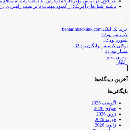
عراقچی در تماس وزیرخارجه اوکراین: باید خسارات به منافع م
پاشنه آشیل‌های آمریکا؛ از کمبود مهمات تا بن‌بست راهبردی در ب
.
خرید بک لینک behtarinbacklink.com
لایسنس نود32
پسورد نود 32
اوکلی لایسنس رایگان نود 32
همیار نود 32
بهترین سئو
رایگان
آخرین دیدگاه‌ها
بایگانی‌ها
آگوست 2026
جولای 2026
ژوئن 2026
فوریه 2026
ژانویه 2026