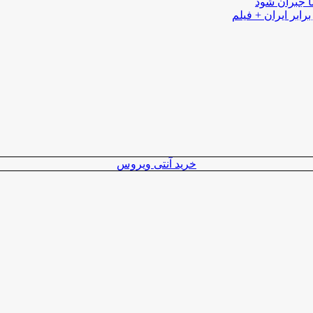
ا جبران شود
رابر ایران + فیلم
خرید آنتی ویروس